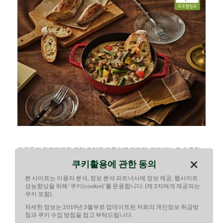
친구들과 왁자지껄한 연말 모임을 계획하고 있다면, 파티 메뉴로 호주청
정우 소고기 크림 캐서롤을 추천한다. 캐서롤은 썬 고기와 야채를 양념과
×
쿠키활용에 관한 동의
함께 오븐에 굽는 요리를 일컫는다.
본 사이트는 이용자 분석, 정보 분석 파트너사에 정보 제공, 웹사이트
피로 해소와 기력 보충에 필수적인 비타민 B와 철분이 풍부한 호주청정우
성능향상을 위해 ‘쿠키(cookie)’를 운용합니다. (제 3자에게 제공되는
로 만든 소고기 크림 캐서롤은 크림의 고소함, 치즈의 짭조름함, 그리고 페
쿠키 포함).
퍼론치노의 매콤함이 모두 잘 어우러져 다채로운 매력을 뽐낸다.
자세한 정보는 2019년 3월부로 업데이트된 저희의 개인정보 취급방
다양한 맛을 한 번에 즐길 수 있는 소고기 크림 캐서롤에는 겨울에 먹으면
침과 쿠키 수집 방침을 참고 부탁드립니다.
더 맛있는 까베르네 소비뇽을 곁들여보자. 풍부한 베리 향과 묵직한 질감