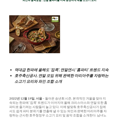
‘와인과
찰떡궁합’
,
연말
홈파티를
더욱
풍성하게
해줄
소고기
요리
역대급
한파에
올해도
‘
집콕
’,
연말연시
‘
홈파티
’
트렌드
지속
호주축산공사
,
연말
모임
위해
완벽한
마리아주를
자랑하는
소고기
요리와
와인
조합
소개
2022
년
12
월
19
일
,
서울
– 돌아온 송년회 시즌, 본격적인 겨울을 맞아 지
속되는 한파에 ‘집콕’ 트렌드가 이어지며 올해 크리스마스와 연말 또한 홈
파티로 즐기려는 사람들이 늘고 있다. 이에 발맞춰 호주축산공사가 집에
서도 쉽게 파티 분위기를 연출해 낼 수 있는 와인과 완벽한 마리아주를 자
랑하는 근사한 호주청정우 소고기 요리 및 음악 조합을 소개한다. 남녀노