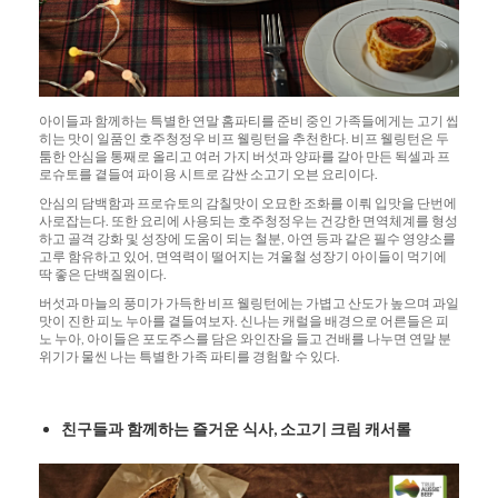
아이들과 함께하는 특별한 연말 홈파티를 준비 중인 가족들에게는 고기 씹
히는 맛이 일품인 호주청정우 비프 웰링턴을 추천한다. 비프 웰링턴은 두
툼한 안심을 통째로 올리고 여러 가지 버섯과 양파를 갈아 만든 됙셀과 프
로슈토를 곁들여 파이용 시트로 감싼 소고기 오븐 요리이다.
안심의 담백함과 프로슈토의 감칠맛이 오묘한 조화를 이뤄 입맛을 단번에
사로잡는다. 또한 요리에 사용되는 호주청정우는 건강한 면역체계를 형성
하고 골격 강화 및 성장에 도움이 되는 철분, 아연 등과 같은 필수 영양소를
고루 함유하고 있어, 면역력이 떨어지는 겨울철 성장기 아이들이 먹기에
딱 좋은 단백질원이다.
버섯과 마늘의 풍미가 가득한 비프 웰링턴에는 가볍고 산도가 높으며 과일
맛이 진한 피노 누아를 곁들여보자. 신나는 캐럴을 배경으로 어른들은 피
노 누아, 아이들은 포도주스를 담은 와인잔을 들고 건배를 나누면 연말 분
위기가 물씬 나는 특별한 가족 파티를 경험할 수 있다.
친구들과
함께하는
즐거운
식사
,
소고기
크림
캐서롤