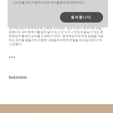
이 부드러운 소스를 머금은 고기와 잘 어우러질 것이다.
사이트를 계속 이용하시려면 쿠키활용에 동의해주세요.
신나는 팝송을 흥얼거리며 마음 맞는 친구들과 와인 한 잔, 고기 한 점 나누
는 즐거운 파티를 통해 한 해 동안 쌓인 회포를 풀고 다가올 새로운 한 해를
준비하는 시간을 가져보는 건 어떨까?
동의합니다.
호주축산공사 한국대표부 고혁상 지사장은 “송년 모임이 잦아지는 연말,
집에서도 파티 분위기를 쉽게 낼 수 있고 또 누구나 맛있게 즐길 수 있는 호
주청정우 홈파티 요리를 소개한다”라며, “호주청정우와 멋진 궁합을 자랑
하는 와인을 곁들이며 소중한 사람들과 따뜻한 연말을 보내길 바란다”라
고 전했다.
# # #
Back to News