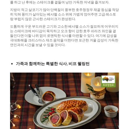
를 하고 난 후에는 스테이크를 곁들여 낭만 가득한 저녁을 즐겨보자.
지방이 적고 살코기가 많아 단백질이 풍부한 호주청정우 채끝 등심을 적당
히 익혀 풍미가 살아있는 베샤멜 소스 위에 가볍게 얹어주면 고급 레스토
랑 부럽지 않은 근사한 스테이크가 완성된다.
도톰하게 구운 부드러운 고기와 고소한 베샤멜 소스가 절묘하게 어우러지
는 스테이크에 바디감이 묵직하고 오크 향이 강한 호주 쉬라즈 와인을 곁
들인다면 더할 나위 없이 로맨틱한 식사를 마련할 수 있다. 여기에 감성을
극대화해줄 크리스마스 재즈 음악을 더한다면 포근한 겨울 감성이 가득한
연인과의 시간을 보낼 수 있을 것이다.
가족과
함께하는
특별한
식사
,
비프
웰링턴