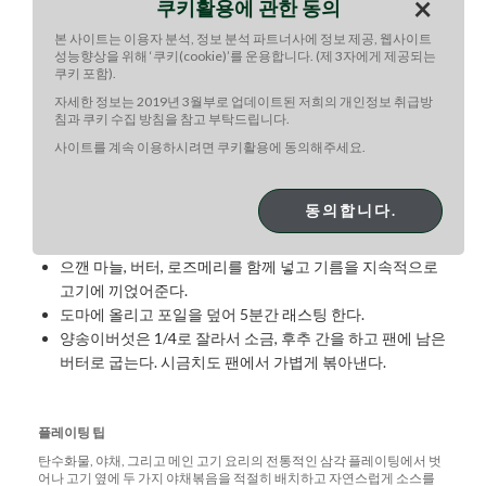
×
으로 간을 하고 마무리한다.
쿠키활용에 관한 동의
본 사이트는 이용자 분석, 정보 분석 파트너사에 정보 제공, 웹사이트
간단한
홀랜다이즈
소스
성능향상을 위해 ‘쿠키(cookie)’를 운용합니다. (제 3자에게 제공되는
쿠키 포함).
그릇에 마요네즈, 머스터드와 설탕을 넣고 거품기로 잘 섞
자세한 정보는 2019년 3월부로 업데이트된 저희의 개인정보 취급방
어준 후, 레몬즙을 넣고 저으면서 걸쭉하게 농도를 맞춘다.
침과 쿠키 수집 방침을 참고 부탁드립니다.
소금으로 간을 해서 마무리한다.
사이트를 계속 이용하시려면 쿠키활용에 동의해주세요.
스테이크
동의합니다.
뜨겁게 달군 팬에 올리브유를 두르고 앞뒤로 1분씩 세 번을
뒤집어가며 시어링 한다.
으깬 마늘, 버터, 로즈메리를 함께 넣고 기름을 지속적으로
고기에 끼얹어준다.
도마에 올리고 포일을 덮어 5분간 래스팅 한다.
양송이버섯은 1/4로 잘라서 소금, 후추 간을 하고 팬에 남은
버터로 굽는다. 시금치도 팬에서 가볍게 볶아낸다.
플레이팅
팁
탄수화물, 야채, 그리고 메인 고기 요리의 전통적인 삼각 플레이팅에서 벗
어나 고기 옆에 두 가지 야채볶음을 적절히 배치하고 자연스럽게 소스를