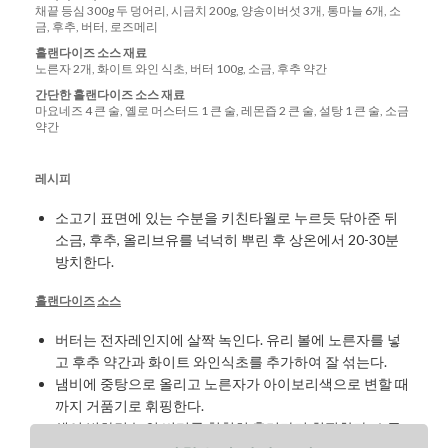
채끝 등심 300g 두 덩어리, 시금치 200g, 양송이버섯 3개, 통마늘 6개, 소
금, 후추, 버터, 로즈메리
홀랜다이즈
소스
재료
노른자 2개, 화이트 와인 식초, 버터 100g, 소금, 후추 약간
간단한
홀랜다이즈
소스
재료
마요네즈 4 큰 술, 옐로 머스터드 1 큰 술, 레몬즙 2 큰 술, 설탕 1 큰 술, 소금
약간
레시피
소고기 표면에 있는 수분을 키친타월로 누르듯 닦아준 뒤
소금, 후추, 올리브유를 넉넉히 뿌린 후 상온에서 20-30분
방치한다.
홀랜다이즈
소스
버터는 전자레인지에 살짝 녹인다. 유리 볼에 노른자를 넣
고 후추 약간과 화이트 와인식초를 추가하여 잘 섞는다.
냄비에 중탕으로 올리고 노른자가 아이보리색으로 변할 때
까지 거품기로 휘핑한다.
색이 변하면 녹인 버터를 천천히 흘려가며 휘핑한다. 소금