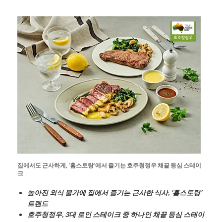
집에서도
근사하게
, ‘
홈스토랑
’
에서
즐기는
호주청정우
채끝
등심
스테이
크
높아진
외식
물가에
집에서
즐기는
근사한
식사
, ‘
홈스토랑
’
트렌드
호주청정우
, 3
대
로인
스테이크
중
하나인
채끝
등심
스테이