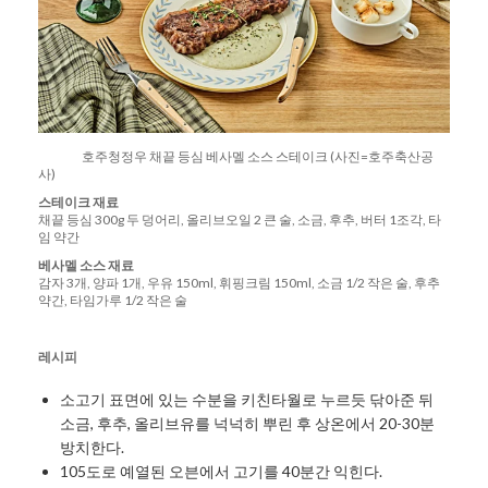
호주청정우 채끝 등심 베사멜 소스 스테이크 (사진=호주축산공
사)
스테이크
재료
채끝 등심 300g 두 덩어리, 올리브오일 2 큰 술, 소금, 후추, 버터 1조각, 타
임 약간
베사멜
소스
재료
감자 3개, 양파 1개, 우유 150ml, 휘핑크림 150ml, 소금 1/2 작은 술, 후추
약간, 타임가루 1/2 작은 술
레시피
소고기 표면에 있는 수분을 키친타월로 누르듯 닦아준 뒤
소금, 후추, 올리브유를 넉넉히 뿌린 후 상온에서 20-30분
방치한다.
105도로 예열된 오븐에서 고기를 40분간 익힌다.