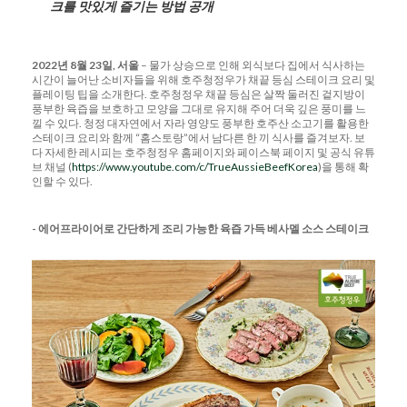
크를
맛있게
즐기는
방법
공개
2022
년
8
월
23
일
,
서울
– 물가 상승으로 인해 외식보다 집에서 식사하는
시간이 늘어난 소비자들을 위해 호주청정우가 채끝 등심 스테이크 요리 및
플레이팅 팁을 소개한다. 호주청정우 채끝 등심은 살짝 둘러진 겉지방이
풍부한 육즙을 보호하고 모양을 그대로 유지해 주어 더욱 깊은 풍미를 느
낄 수 있다. 청정 대자연에서 자라 영양도 풍부한 호주산 소고기를 활용한
스테이크 요리와 함께 “홈스토랑”에서 남다른 한 끼 식사를 즐겨보자. 보
다 자세한 레시피는 호주청정우 홈페이지와 페이스북 페이지 및 공식 유튜
브 채널 (
https://www.youtube.com/c/TrueAussieBeefKorea
)을 통해 확
인할 수 있다.
-
에어프라이어로
간단하게
조리
가능한
육즙
가득
베사멜
소스
스테이크