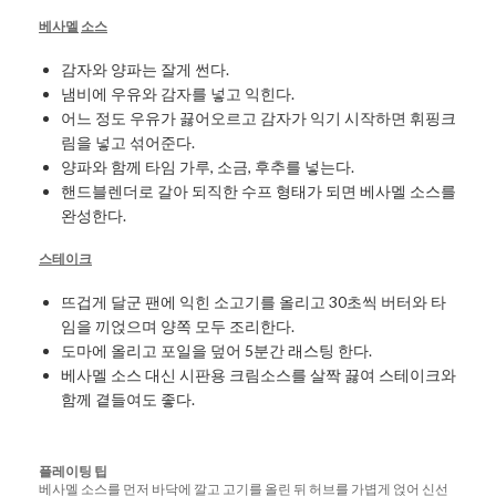
베사멜
소스
감자와 양파는 잘게 썬다.
냄비에 우유와 감자를 넣고 익힌다.
어느 정도 우유가 끓어오르고 감자가 익기 시작하면 휘핑크
림을 넣고 섞어준다.
양파와 함께 타임 가루, 소금, 후추를 넣는다.
핸드블렌더로 갈아 되직한 수프 형태가 되면 베사멜 소스를
완성한다.
스테이크
뜨겁게 달군 팬에 익힌 소고기를 올리고 30초씩 버터와 타
임을 끼얹으며 양쪽 모두 조리한다.
도마에 올리고 포일을 덮어 5분간 래스팅 한다.
베사멜 소스 대신 시판용 크림소스를 살짝 끓여 스테이크와
함께 곁들여도 좋다.
플레이팅
팁
베사멜 소스를 먼저 바닥에 깔고 고기를 올린 뒤 허브를 가볍게 얹어 신선